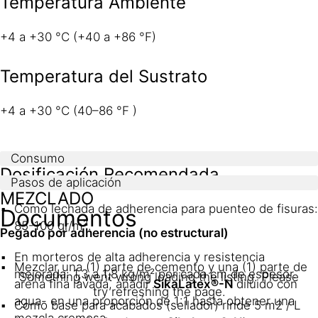
Temperatura Ambiente
+4 a +30 °C (+40 a +86 °F)
Temperatura del Sustrato
+4 a +30 °C (40–86 °F )
Consumo
Dosificación Recomendada
Pasos de aplicación
MEZCLADO
Como lechada de adherencia para puenteo de fisuras:
Documentos
85-100 gr/m².
Pegado por adherencia (no estructural)
En morteros de alta adherencia y resistencia
Mezclar una (1) parte de cemento y una (1) parte de
mejorada: 1,3 a 1,8 kg/m² por cada cm de espesor.
Something went wrong loading the listing. Please
arena fina lavada, añadir
SikaLatex®-N
diluido con
try refreshing the page.
agua- en una proporción de 1:1 hasta obtener una
Como base para acabados (sellador) rinde 5 m2 / L
mezcla cremosa.