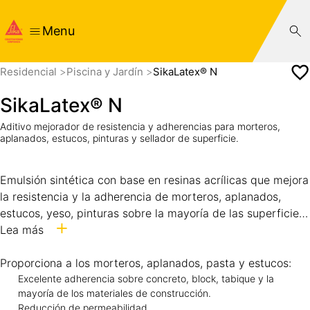
Menu
Residencial
Piscina y Jardín
SikaLatex® N
SikaLatex® N
Aditivo mejorador de resistencia y adherencias para morteros,
aplanados, estucos, pinturas y sellador de superficie.
Emulsión sintética con base en resinas acrílicas que mejora
la resistencia y la adherencia de morteros, aplanados,
estucos, yeso, pinturas sobre la mayoría de las superficies
comunes en la construcción. Además de sellado de las
Lea más
superficies porosas.
Cumple con la Norma ASTM-1059-99
Tipo I
Proporciona a los morteros, aplanados, pasta y estucos:
.
Excelente adherencia sobre concreto, block, tabique y la
mayoría de los materiales de construcción.
Reducción de permeabilidad.