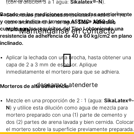
(con la dilución 3 a 1 agua:
Sikalatex®-N
).
2
Basado en las mediciones mencionadas anteriormente
Como base para acabados (sellador) rinde 5 m
/ L
y como se indica en la norma ASTMC- 1059-99,
(con la dilución 3 a 1 de agua:
Sika® Adhesivo
cumple con los requisitos del Tipo I obteniendo una
Manténganse en contacto
Multiusos
).
resistencia de adherencia de 40 a 60 kg/cm2 en plano
inclinado.
Aplicar la lechada con una brocha, hasta obtener una
capa de 2 a 3 mm de espesor. Aplique
inmediatamente el mortero para que se adhiera.
deseamos atenderte
Morteros de alta adherencia
Mezcle en una proporción de 2 : 1 (agua:
SikaLatex®-
N
) y utilice esta dilución como agua de mezcla para
mortero preparado con una (1) parte de cemento y
dos (2) partes de arena lavada y bien cernida. Colocar
el mortero sobre la superficie previamente preparada.