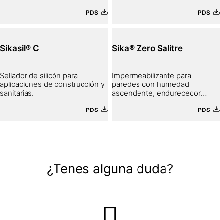
CONCRETO, MAMPOSTERÍA Y
PDS
PDS
FACHADAS DE EIFS.
Sikasil® C
Sika® Zero Salitre
Sellador de silicón para
Impermeabilizante para
aplicaciones de construcción y
paredes con humedad
sanitarias.
ascendente, endurecedor
superficial, tratamiento para
PDS
PDS
salitre, hongos y musgo.
¿Tenes alguna duda?