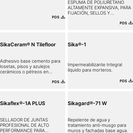
ESPUMA DE POLIURETANO
ALTAMENTE EXPANSIVA, PARA
FIJACIÓN, SELLOS Y
PDS
AISLAMIENTOS
PDS
SikaCeram® N Tilefloor
Sika®-1
Adhesivo base cemento para
Impermeabilizante Integral
losetas, pisos y azulejos
líquido para morteros.
cerámicos o pétreos en
general.
PDS
PDS
Sikaflex®-1A PLUS
Sikagard®-71 W
SELLADOR DE JUNTAS
Repelente de agua y
PROFESIONAL DE ALTO
tratamiento anti-musgo para
PERFORMANCE PARA
muros y fachadas base agua.