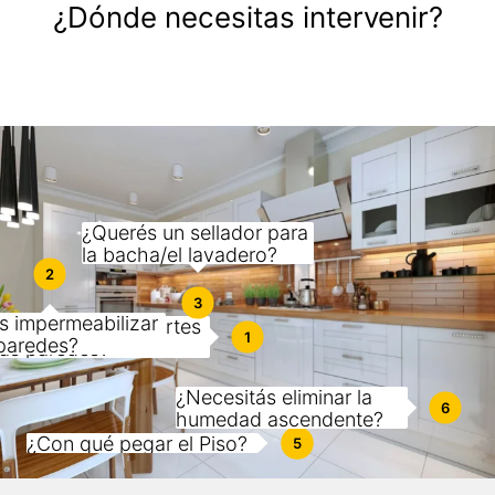
¿Dónde necesitas intervenir?
¿Querés un sellador para
la bacha/el lavadero?
2
3
s impermeabilizar
uerés anclar soportes
1
 paredes?
las paredes?
¿Necesitás eliminar la
6
humedad ascendente?
¿Querés nivelar tu piso?
¿Con qué pegar el Piso?
4
5