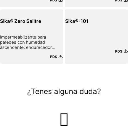
PDS
PDS
FACHADAS DE EIFS.
Sika® Zero Salitre
Sika®-101
Impermeabilizante para
paredes con humedad
ascendente, endurecedor
PDS
superficial, tratamiento para
PDS
salitre, hongos y musgo.
¿Tenes alguna duda?