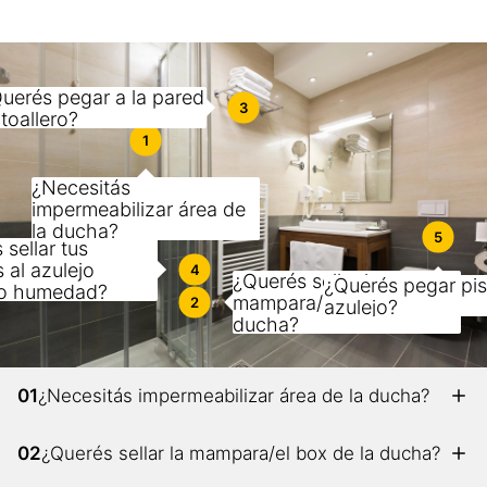
uerés pegar a la pared
3
 toallero?
1
¿Necesitás
impermeabilizar área de
la ducha?
5
sellar tus
 al azulejo
4
¿Querés sellar la
¿Querés pegar pi
do humedad?
mampara/el box de la
2
azulejo?
ducha?
01
¿Necesitás impermeabilizar área de la ducha?
02
¿Querés sellar la mampara/el box de la ducha?