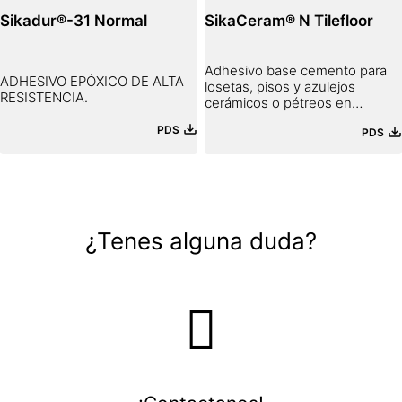
Sikadur®-31 Normal
SikaCeram® N Tilefloor
Adhesivo base cemento para
ADHESIVO EPÓXICO DE ALTA
losetas, pisos y azulejos
RESISTENCIA.
cerámicos o pétreos en
general.
PDS
PDS
¿Tenes alguna duda?