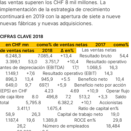
las ventas superen los CHF 8 mil millones. La
implementación de la estrategia de crecimiento
continuará en 2019 con la apertura de siete a nueve
nuevas fábricas y nuevas adquisiciones.
CIFRAS CLAVE 2018
en CHF mn
como% de ventas netas
2017
como%
Las ventas netas
de ventas netas
2018
Δ en%
6.248,3
7.085,4
+13,4
Resultado bruto
54,4
3.399,1
53,0
3.751,7
+10,4
Resultado operativo
antes de depreciación (EBITDA)
17,1
1.068,5
16,3
1.149,1
+7,6
Resultado operativo (EBIT)
14,3
896,3
13,4
945,9
+5.5
Beneficio neto
10,4
649,0
9,7
697,1
+5,9
Beneficio neto por acción
(EPS) en CHF
4.23
4.69
+10,9
Operar flujo
de caja libre
8.0
496,8
7.2
513,2
+3,3
Saldo
total
5,795.8
6.382,2
+10,1
Accionistas
3.411,1
1.675,4
Ratio de capital en%
58,9
26,3
Capital de trabajo neto
19,0
1.187,4
19,6
1.389,8
ROCE en%
29,8
26,2
Número de empleados
18,484