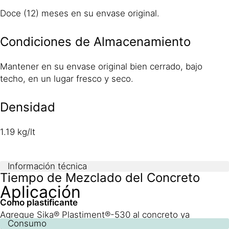
Doce (12) meses en su envase original.
Condiciones de Almacenamiento
Mantener en su envase original bien cerrado, bajo
techo, en un lugar fresco y seco.
Densidad
1.19 kg/lt
Información técnica
Tiempo de Mezclado del Concreto
Aplicación
Como plastificante
Agregue Sika® Plastiment®-530 al concreto ya
Consumo
mezclado, en este caso debe ampliarse el tiempo de