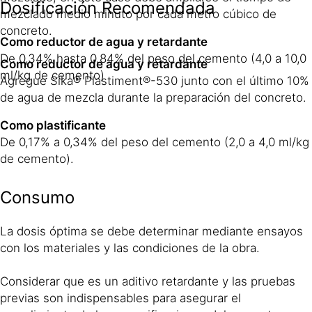
Dosificación Recomendada
mezclado medio minuto por cada metro cúbico de
concreto.
Como reductor de agua y retardante
De 0,34% hasta 0.84% del peso del cemento (4,0 a 10,0
Como reductor de agua y retardante
ml/kg de cemento)
Agregue Sika® Plastiment®-530 junto con el último 10%
de agua de mezcla durante la preparación del concreto.
Como plastificante
De 0,17% a 0,34% del peso del cemento (2,0 a 4,0 ml/kg
de cemento).
Consumo
La dosis óptima se debe determinar mediante ensayos
con los materiales y las condiciones de la obra.
Considerar que es un aditivo retardante y las pruebas
previas son indispensables para asegurar el