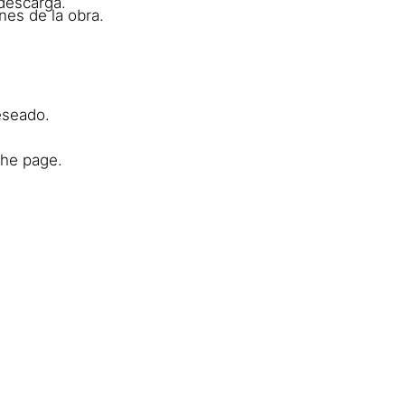
descarga.
nes de la obra.
eseado.
the page.