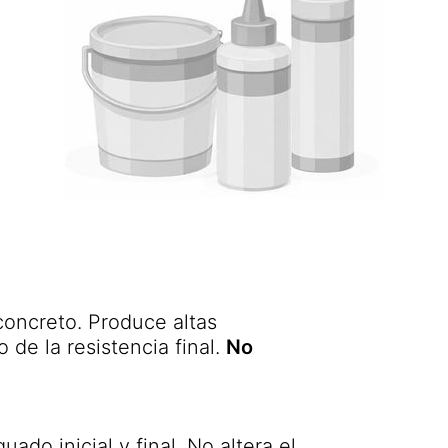
 concreto. Produce altas
o de la resistencia final.
No
do inicial y final. No altera el