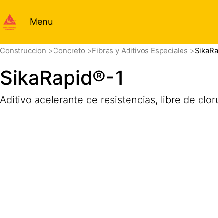
Menu
Visión general
Detalles de producto
Aplicación
Docu
Construccion
Concreto
Fibras y Aditivos Especiales
SikaRa
SikaRapid®-1
Aditivo acelerante de resistencias, libre de clor