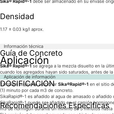
Sika® Rapid®-1
debe ser almacenado en su envase origina
Densidad
1.17 ± 0.03 kg/l aprox.
Información técnica
Guía de Concreto
Aplicación
Sika® Rapid®-1
se agrega a la mezcla disuelto en la últ
cuando los agregados hayan sido saturados, antes de la adi
Aplicación de información
DOSIFICACIÓN
También se puede adicionar
Sika®Rapid®-1
en el sitio 
(1) minuto por cada m3 de concreto.
SikaRapid®-1 es añadido al agua de amasado o añadido c
SikaRapid®-1 puede ser añadido en el camión hormigone
Recomendaciones Especificas
m3 de hormigón durante un mínimo de 5 minutos hasta 