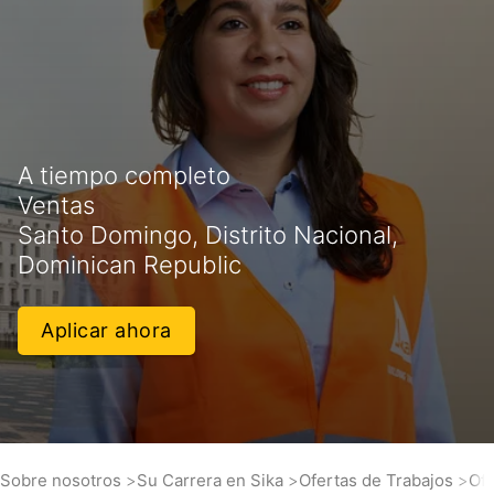
A tiempo completo
Ventas
Santo Domingo, Distrito Nacional,
Dominican Republic
Aplicar ahora
Sobre nosotros
Su Carrera en Sika
Ofertas de Trabajos
Ofi