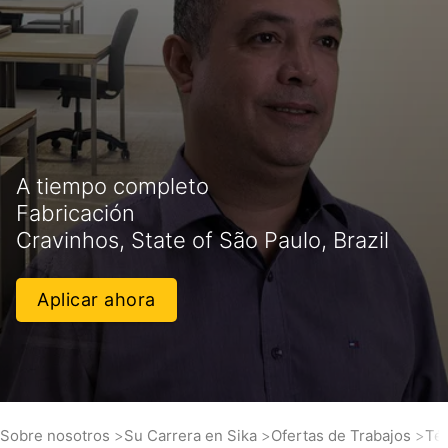
A tiempo completo
Fabricación
Cravinhos, State of São Paulo, Brazil
Aplicar ahora
Sobre nosotros
Su Carrera en Sika
Ofertas de Trabajos
Té