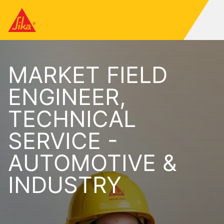
MARKET FIELD
ENGINEER,
TECHNICAL
SERVICE -
AUTOMOTIVE &
INDUSTRY