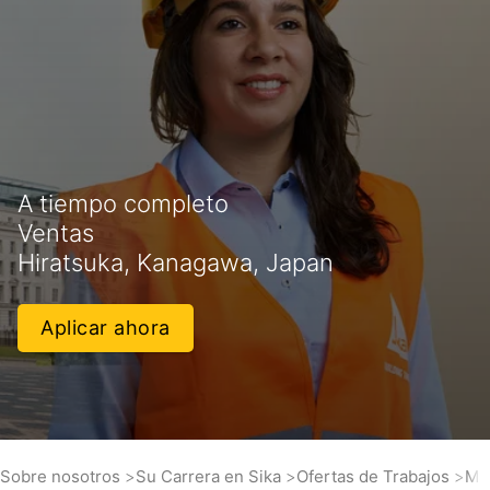
A tiempo completo
Ventas
Hiratsuka, Kanagawa, Japan
Aplicar ahora
Sobre nosotros
Su Carrera en Sika
Ofertas de Trabajos
Mar