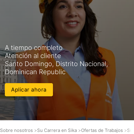
A tiempo completo
Atención al cliente
Santo Domingo, Distrito Nacional,
Dominican Republic
Aplicar ahora
Sobre nosotros
Su Carrera en Sika
Ofertas de Trabajos
Sup