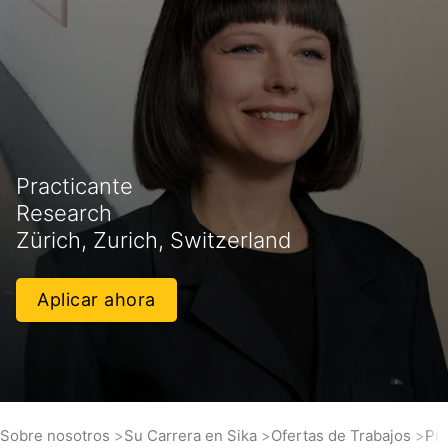
Practicante
Research
Zürich, Zurich, Switzerland
Aplicar ahora
Sobre nosotros
Su Carrera en Sika
Ofertas de Trabajos
Pra