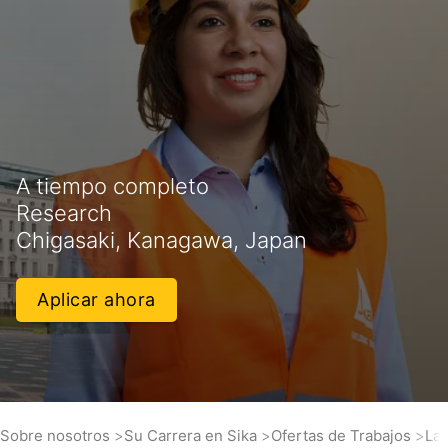
A tiempo completo
Research
Chigasaki, Kanagawa, Japan
Aplicar ahora
Sobre nosotros
Su Carrera en Sika
Ofertas de Trabajos
Lab