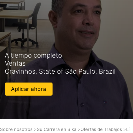
A tiempo completo
Ventas
Cravinhos, State of São Paulo, Brazil
Aplicar ahora
Sobre nosotros
Su Carrera en Sika
Ofertas de Trabajos
Lí